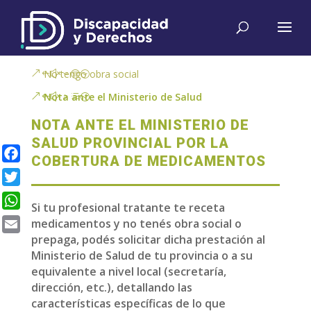
No tengo obra social
Nota ante el Ministerio de Salud
NOTA ANTE EL MINISTERIO DE
SALUD PROVINCIAL POR LA
COBERTURA DE MEDICAMENTOS
Facebook
Twitter
Si tu profesional tratante te receta
WhatsApp
medicamentos
y no tenés obra social o
prepaga, podés solicitar dicha prestación al
Email
Ministerio de Salud de tu provincia o a su
equivalente a nivel local (secretaría,
dirección, etc.), detallando las
características específicas de lo que