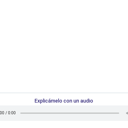
acá
.
 quién puedo exigir el cumplimiento
esta prestación?
Explicámelo con un audio